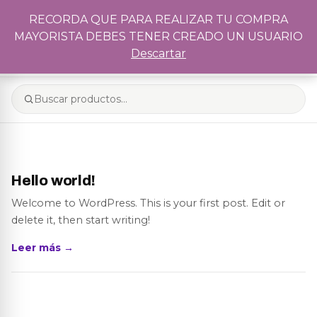
Recordá que para realizar tu compra mayorista debés tener
RECORDA QUE PARA REALIZAR TU COMPRA
creado un usuario
MAYORISTA DEBES TENER CREADO UN USUARIO
0
Descartar
Hello world!
Welcome to WordPress. This is your first post. Edit or
delete it, then start writing!
Leer más →